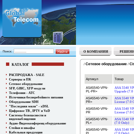
Поиск:
О КОМПАНИИ
РЕШЕН
Сетевое оборудование
Ci
/
/
КАТАЛОГ
РАСПРОДАЖА - SALE
Артикул
Товар
Серверы и ПК
Сетевое оборудование
ASA5540-VPN-
ASA 5540 VPN
SFP, GBIC, XFP модули
PL-PR=
Upgrade (7.0
Телефония - АТС
Источники бесперебойного питания
ASA5540-VPN-
ASA 5540 VP
Оборудование SDH
PR=
License (7.0 
"Последняя миля" - xDSL
ASA5540-VPN-
ASA 5540 VP
Цифровое ТВ , IPTV и VoD
PR
License (7.0 
Системы безопасности и
видеонаблюдения
ASA5540-VPN-
ASA 5540 VPN
PL=
(7.0 Only)
Аудио-Видеоконференц оборудование
Стойки и шкафы
ASA5540-VPN-
ASA 5540 VPN
Кабельная продукция
PL
(7.0 Only)