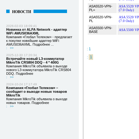
ASA5520-VPN-
ASA 5520 VPN
PL=
(7.0 Only)
НОВОСТИ
ASA5520-VPN-
ASA 5520 VPN
PL
(7.0 Only)
2026-02-03 18:09:41
ASA5500-VPN-
Новинка от ALFA Network - адаптер
ASA 5500 VPN
BASE
WiFi AWUS036AXML
Компания «Глобал Телеком» - предлагает
к покупке новейшие адаптер WiFi
AWUS036AXML. Подробнее ...
:
>>
: 1
2025-12-30 17:20:34
:
1
Встречайте новый L3-коммутатор
MikroTik CRS804 DDQ - 4 * 400G
Компания MikroTik объявила о выходе
нового L3-коммутатора MikroTik CRS804
DDQ. Подробнее
:
>>
2024-10-24 17:17:49
Компания «Глобал Телеком» –
сообщает о выходе новых товаров
MikroTik
Компания MikroTik объявила о выходе
новых товаров. Подробнее
:
>>